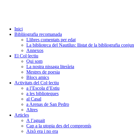
Inici
Bibliiografia recomanada
Llibres comentats per edat
La biblioteca del Nautilus: llistat de la bibliografia conjun
Annexos
El Col·lectiu
Qui som
La nostra nissaga literària
Mestres de poesia
Blocs amics
Activitats del Col·lectiu
a l’Escola d’Estiu
a les biblioteques
al Casal
a Arenas de San Pedro
Altres
Articles
A l’aguait
Cap a la utopia des del compromís
Això era i no era