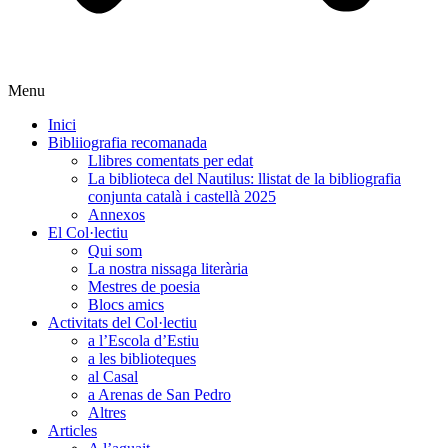
Menu
Inici
Bibliiografia recomanada
Llibres comentats per edat
La biblioteca del Nautilus: llistat de la bibliografia
conjunta català i castellà 2025
Annexos
El Col·lectiu
Qui som
La nostra nissaga literària
Mestres de poesia
Blocs amics
Activitats del Col·lectiu
a l’Escola d’Estiu
a les biblioteques
al Casal
a Arenas de San Pedro
Altres
Articles