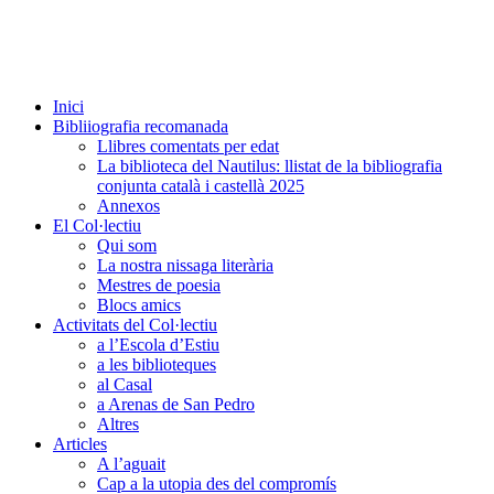
Inici
Bibliiografia recomanada
Llibres comentats per edat
La biblioteca del Nautilus: llistat de la bibliografia
conjunta català i castellà 2025
Annexos
El Col·lectiu
Qui som
La nostra nissaga literària
Mestres de poesia
Blocs amics
Activitats del Col·lectiu
a l’Escola d’Estiu
a les biblioteques
al Casal
a Arenas de San Pedro
Altres
Articles
A l’aguait
Cap a la utopia des del compromís