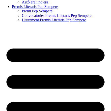
Això era i no era
Premis Literaris Pep Sempere
Premi Pep Sempere
Convocatòries Premis Literaris Pep Sempere
Lliurament Premis Literaris Pep Sempere