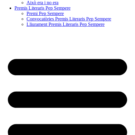
Això era i no era
Premis Literaris Pep Sempere
Premi Pep Sempere
Convocatòries Premis Literaris Pep Sempere
Lliurament Premis Literaris Pep Sempere