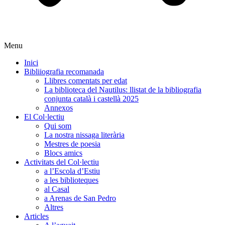
Menu
Inici
Bibliiografia recomanada
Llibres comentats per edat
La biblioteca del Nautilus: llistat de la bibliografia
conjunta català i castellà 2025
Annexos
El Col·lectiu
Qui som
La nostra nissaga literària
Mestres de poesia
Blocs amics
Activitats del Col·lectiu
a l’Escola d’Estiu
a les biblioteques
al Casal
a Arenas de San Pedro
Altres
Articles