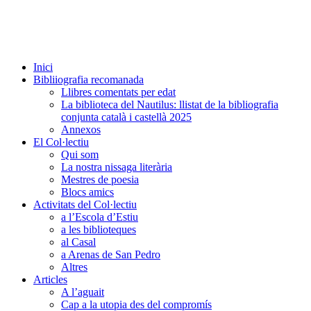
Inici
Bibliiografia recomanada
Llibres comentats per edat
La biblioteca del Nautilus: llistat de la bibliografia
conjunta català i castellà 2025
Annexos
El Col·lectiu
Qui som
La nostra nissaga literària
Mestres de poesia
Blocs amics
Activitats del Col·lectiu
a l’Escola d’Estiu
a les biblioteques
al Casal
a Arenas de San Pedro
Altres
Articles
A l’aguait
Cap a la utopia des del compromís