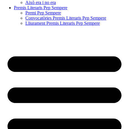
Això era i no era
Premis Literaris Pep Sempere
Premi Pep Sempere
Convocatòries Premis Literaris Pep Sempere
Lliurament Premis Literaris Pep Sempere