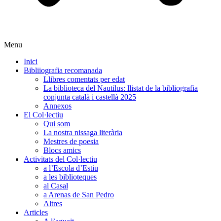
Menu
Inici
Bibliiografia recomanada
Llibres comentats per edat
La biblioteca del Nautilus: llistat de la bibliografia
conjunta català i castellà 2025
Annexos
El Col·lectiu
Qui som
La nostra nissaga literària
Mestres de poesia
Blocs amics
Activitats del Col·lectiu
a l’Escola d’Estiu
a les biblioteques
al Casal
a Arenas de San Pedro
Altres
Articles