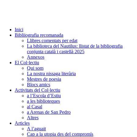
Inici
Bibliiografia recomanada
Llibres comentats per edat
La biblioteca del Nautilus: llistat de la bibliografia
conjunta català i castellà 2025
Annexos
El Col·lectiu
Qui som
La nostra nissaga literària
Mestres de poesia
Blocs amics
Activitats del Col·lectiu
a l’Escola d’Estiu
a les biblioteques
al Casal
a Arenas de San Pedro
Altres
Articles
A l’aguait
Cap a la utopia des del compromís