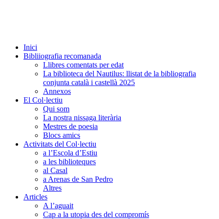
Inici
Bibliiografia recomanada
Llibres comentats per edat
La biblioteca del Nautilus: llistat de la bibliografia
conjunta català i castellà 2025
Annexos
El Col·lectiu
Qui som
La nostra nissaga literària
Mestres de poesia
Blocs amics
Activitats del Col·lectiu
a l’Escola d’Estiu
a les biblioteques
al Casal
a Arenas de San Pedro
Altres
Articles
A l’aguait
Cap a la utopia des del compromís