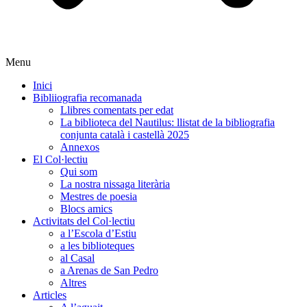
Menu
Inici
Bibliiografia recomanada
Llibres comentats per edat
La biblioteca del Nautilus: llistat de la bibliografia
conjunta català i castellà 2025
Annexos
El Col·lectiu
Qui som
La nostra nissaga literària
Mestres de poesia
Blocs amics
Activitats del Col·lectiu
a l’Escola d’Estiu
a les biblioteques
al Casal
a Arenas de San Pedro
Altres
Articles