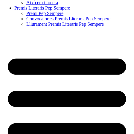
Això era i no era
Premis Literaris Pep Sempere
Premi Pep Sempere
Convocatòries Premis Literaris Pep Sempere
Lliurament Premis Literaris Pep Sempere