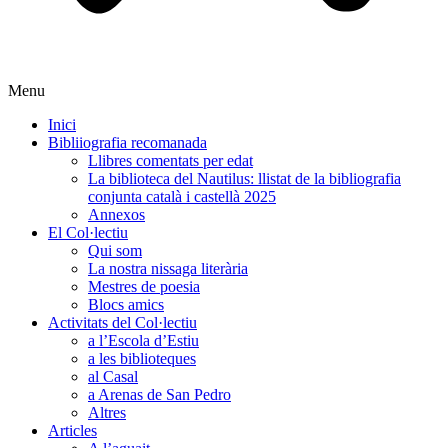
Menu
Inici
Bibliiografia recomanada
Llibres comentats per edat
La biblioteca del Nautilus: llistat de la bibliografia
conjunta català i castellà 2025
Annexos
El Col·lectiu
Qui som
La nostra nissaga literària
Mestres de poesia
Blocs amics
Activitats del Col·lectiu
a l’Escola d’Estiu
a les biblioteques
al Casal
a Arenas de San Pedro
Altres
Articles