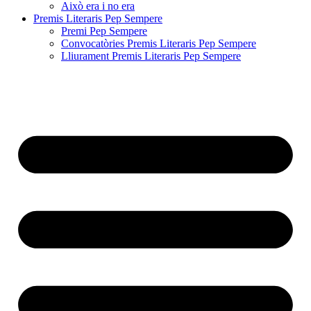
Això era i no era
Premis Literaris Pep Sempere
Premi Pep Sempere
Convocatòries Premis Literaris Pep Sempere
Lliurament Premis Literaris Pep Sempere