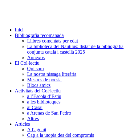
Inici
Bibliiografia recomanada
Llibres comentats per edat
La biblioteca del Nautilus: llistat de la bibliografia
conjunta català i castellà 2025
Annexos
El Col·lectiu
Qui som
La nostra nissaga literària
Mestres de poesia
Blocs amics
Activitats del Col·lectiu
a l’Escola d’Estiu
a les biblioteques
al Casal
a Arenas de San Pedro
Altres
Articles
A l’aguait
Cap a la utopia des del compromís